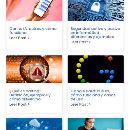
Carina IA: qué es y cómo
Seguridad activa y pasiva
funciona
en informática:
diferencias y ejemplos
Leer Post >
Leer Post >
¿Qué es baiting?
Google Bard: qué es,
Definición, ejemplos y
cómo funciona y casos
cómo prevenirlo
de uso
Leer Post >
Leer Post >