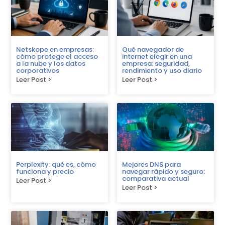
Netskope en empresas:
Qué navegador de
cómo protege el acceso
internet elegir en una
a la nube y los datos
empresa: seguridad,
corporativos
rendimiento y uso diario
Leer Post >
Leer Post >
Perplexity: qué es, cómo
Mejores DNS para
funciona y precio
navegar rápido y seguro:
comparativa actual
Leer Post >
Leer Post >