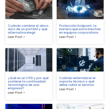
Cuándo cambiar el disco
Protección Endpoint: la
duro de un portátil y qué
barrera que evita brechas
alternativa elegir
en equipos corporativos
Leer Post >
Leer Post >
¿Qué es un CPD y por qué
Cuándo externalizar el
sostiene la continuidad
soporte técnico y qué
tecnológica de una
debe cubrir el servicio
empresa?
Leer Post >
Leer Post >