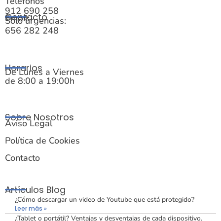
Teléfonos
912 690 258
Contacto
Email:
Solo urgencias:
656 282 248
Horarios
De Lunes a Viernes
de 8:00 a 19:00h
Sobre Nosotros
Aviso Legal
Política de Cookies
Contacto
Artículos Blog
¿Cómo descargar un video de Youtube que está protegido?
Leer más »
¿Tablet o portátil? Ventajas y desventajas de cada dispositivo.