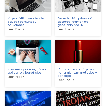
Mi portátil no enciende:
Detector IA: qué es, cómo
causas comunes y
detectar contenido
soluciones
generado por IA
Leer Post >
Leer Post >
Hardening: qué es, cómo
IA para crear imágenes:
aplicarlo y beneficios
herramientas, métodos y
consejos
Leer Post >
Leer Post >