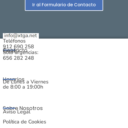
Ir al Formulario de Contacto
Teléfonos
912 690 258
Contacto
Email:
Solo urgencias:
656 282 248
Horarios
De Lunes a Viernes
de 8:00 a 19:00h
Sobre Nosotros
Aviso Legal
Política de Cookies