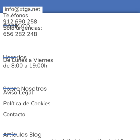
Teléfonos
912 690 258
Contacto
Email:
Solo urgencias:
656 282 248
Horarios
De Lunes a Viernes
de 8:00 a 19:00h
Sobre Nosotros
Aviso Legal
Política de Cookies
Contacto
Artículos Blog