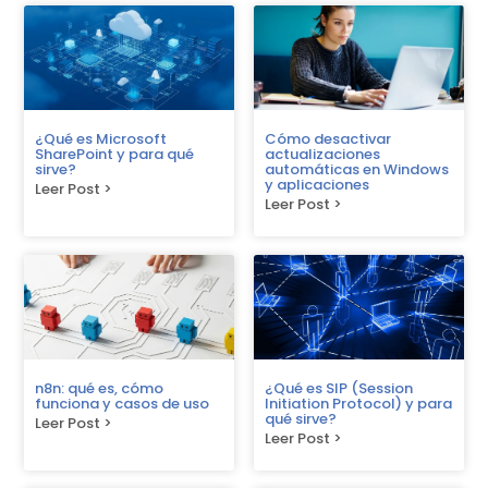
¿Qué es Microsoft
Cómo desactivar
SharePoint y para qué
actualizaciones
sirve?
automáticas en Windows
y aplicaciones
Leer Post >
Leer Post >
n8n: qué es, cómo
¿Qué es SIP (Session
funciona y casos de uso
Initiation Protocol) y para
qué sirve?
Leer Post >
Leer Post >