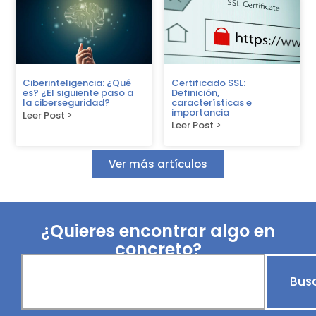
Ciberinteligencia: ¿Qué
Certificado SSL:
es? ¿El siguiente paso a
Definición,
la ciberseguridad?
características e
importancia
Leer Post >
Leer Post >
Ver más artículos
¿Quieres encontrar algo en
concreto?
Bus