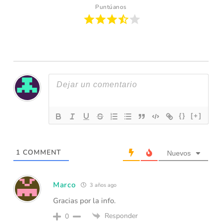
Puntúanos
{}
[+]
1
COMMENT
Nuevos
Marco
3 años ago
Gracias por la info.
Responder
0