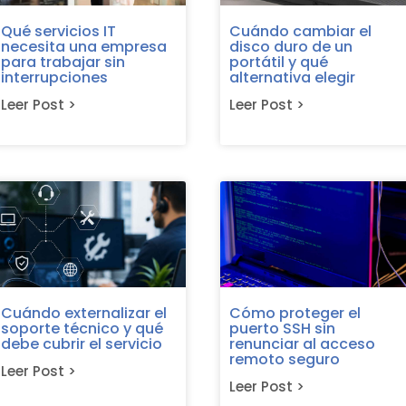
Qué servicios IT
Cuándo cambiar el
necesita una empresa
disco duro de un
para trabajar sin
portátil y qué
interrupciones
alternativa elegir
Leer Post >
Leer Post >
Cuándo externalizar el
Cómo proteger el
soporte técnico y qué
puerto SSH sin
debe cubrir el servicio
renunciar al acceso
remoto seguro
Leer Post >
Leer Post >