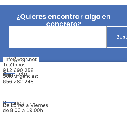
¿Quieres encontrar algo en
concreto?
Bus
Teléfonos
912 690 258
Contacto
Email:
Solo urgencias:
656 282 248
Horarios
De Lunes a Viernes
de 8:00 a 19:00h