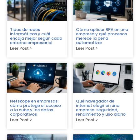
Tipos de redes
Cómo aplicar RPA en una
informáticas y cuál
empresa y qué procesos
encaja mejor según cada
merece la pena
entorno empresarial
automatizar
Leer Post >
Leer Post >
Netskope en empresas:
Qué navegador de
cómo protege el acceso
internet elegir en una
a la nube y los datos
empresa: seguridad,
corporativos
rendimiento y uso diario
Leer Post >
Leer Post >