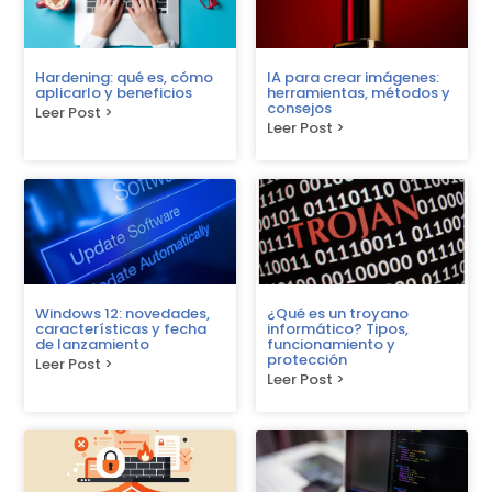
Hardening: qué es, cómo
IA para crear imágenes:
aplicarlo y beneficios
herramientas, métodos y
consejos
Leer Post >
Leer Post >
Windows 12: novedades,
¿Qué es un troyano
características y fecha
informático? Tipos,
de lanzamiento
funcionamiento y
protección
Leer Post >
Leer Post >