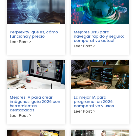
Perplexity: qué es, cómo
Mejores DNS para
funciona y precio
navegar rápido y seguro:
comparativa actual
Leer Post >
Leer Post >
Mejores IA para crear
La mejor IA para
imágenes: guía 2026 con
programar en 2026:
herramientas
comparativa y usos
destacadas
Leer Post >
Leer Post >