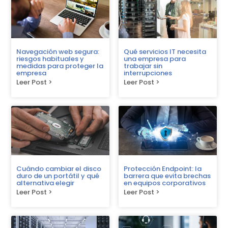
Navegación web segura:
Qué servicios IT necesita
riesgos habituales y
una empresa para
medidas para proteger la
trabajar sin
empresa
interrupciones
Leer Post >
Leer Post >
Cuándo cambiar el disco
Protección Endpoint: la
duro de un portátil y qué
barrera que evita brechas
alternativa elegir
en equipos corporativos
Leer Post >
Leer Post >