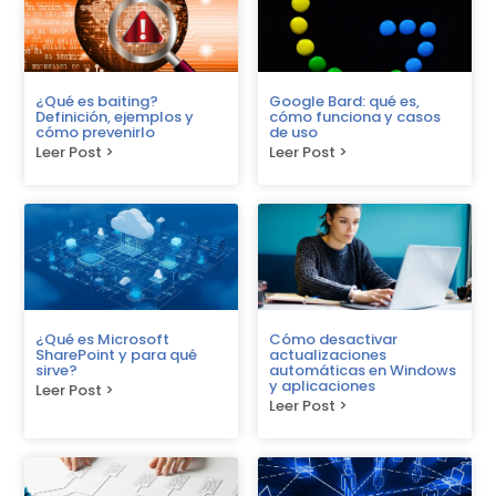
¿Qué es baiting?
Google Bard: qué es,
Definición, ejemplos y
cómo funciona y casos
cómo prevenirlo
de uso
Leer Post >
Leer Post >
¿Qué es Microsoft
Cómo desactivar
SharePoint y para qué
actualizaciones
sirve?
automáticas en Windows
y aplicaciones
Leer Post >
Leer Post >