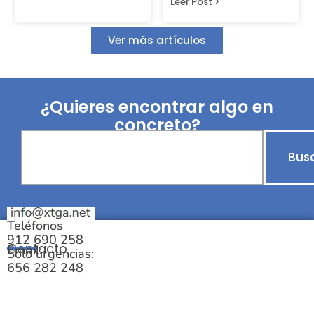
Leer Post >
Ver más artículos
¿Quieres encontrar algo en
concreto?
Bus
Teléfonos
912 690 258
Contacto
Email:
Solo urgencias:
656 282 248