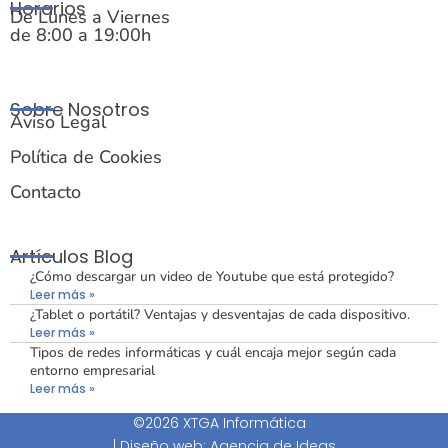
Horarios
De Lunes a Viernes
de 8:00 a 19:00h
Sobre Nosotros
Aviso Legal
Política de Cookies
Contacto
Artículos Blog
¿Cómo descargar un video de Youtube que está protegido?
Leer más »
¿Tablet o portátil? Ventajas y desventajas de cada dispositivo.
Leer más »
Tipos de redes informáticas y cuál encaja mejor según cada
entorno empresarial
Leer más »
©2026 XTGA Informática
|
Diseño web: Agencia de Ideas