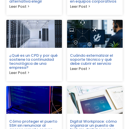
alternativa elegir
en equipos corporativos
Leer Post >
Leer Post >
¿Qué es un CPD y por qué
Cuándo externalizar el
sostiene la continuidad
soporte técnico y qué
tecnológica de una
debe cubrir el servicio
empresa?
Leer Post >
Leer Post >
Cómo proteger el puerto
Digital Workplace: cómo
SSH sin renunciar al
organizar un puesto de