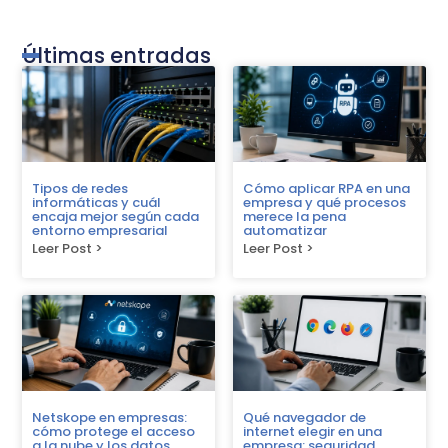
Últimas entradas
Tipos de redes
Cómo aplicar RPA en una
informáticas y cuál
empresa y qué procesos
encaja mejor según cada
merece la pena
entorno empresarial
automatizar
Leer Post >
Leer Post >
Netskope en empresas:
Qué navegador de
cómo protege el acceso
internet elegir en una
a la nube y los datos
empresa: seguridad,