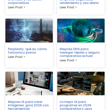
corporativos
rendimiento y uso diario
Leer Post >
Leer Post >
Perplexity: qué es, cómo
Mejores DNS para
funciona y precio
navegar rápido y seguro:
comparativa actual
Leer Post >
Leer Post >
Mejores IA para crear
La mejor IA para
imágenes: guía 2026 con
programar en 2026:
herramientas
comparativa y usos