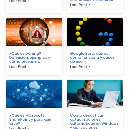
Leer Post >
Leer Post >
¿Qué es baiting?
Google Bard: qué es,
Definición, ejemplos y
cómo funciona y casos
cómo prevenirlo
de uso
Leer Post >
Leer Post >
¿Qué es Microsoft
Cómo desactivar
SharePoint y para qué
actualizaciones
sirve?
automáticas en Windows
y aplicaciones
Leer Post >