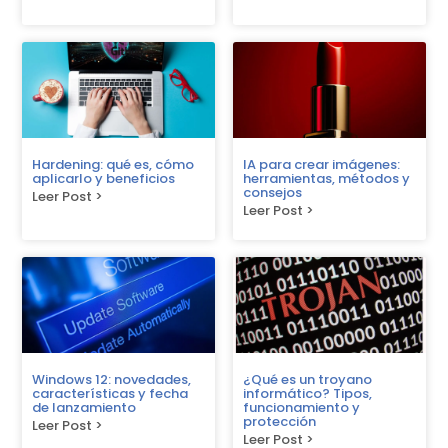
Hardening: qué es, cómo
IA para crear imágenes:
aplicarlo y beneficios
herramientas, métodos y
consejos
Leer Post >
Leer Post >
Windows 12: novedades,
¿Qué es un troyano
características y fecha
informático? Tipos,
de lanzamiento
funcionamiento y
protección
Leer Post >
Leer Post >