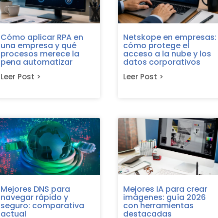
Cómo aplicar RPA en
Netskope en empresas:
una empresa y qué
cómo protege el
procesos merece la
acceso a la nube y los
pena automatizar
datos corporativos
Leer Post >
Leer Post >
Mejores DNS para
Mejores IA para crear
navegar rápido y
imágenes: guía 2026
seguro: comparativa
con herramientas
actual
destacadas